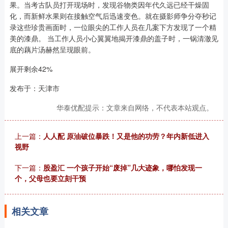
果。当考古队员打开现场时，发现谷物类因年代久远已经干燥固
化，而新鲜水果则在接触空气后迅速变色。就在摄影师争分夺秒记
录这些珍贵画面时，一位眼尖的工作人员在几案下方发现了一个精
美的漆鼎。 当工作人员小心翼翼地揭开漆鼎的盖子时，一锅清澈见
底的藕片汤赫然呈现眼前。
展开剩余42%
发布于：天津市
华泰优配提示：文章来自网络，不代表本站观点。
上一篇：
人人配 原油破位暴跌！又是他的功劳？年内新低进入
视野
下一篇：
股盈汇 一个孩子开始“废掉”几大迹象，哪怕发现一
个，父母也要立刻干预
相关文章