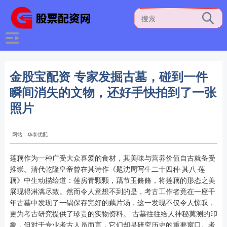
金股宝配资 专家发掘古墓，碰到一件
瞬间消失的文物，还好手快拍到了一张
照片
网站：华泰优配
莲藕作为一种广受大众喜爱的食材，其美味与营养价值自古就备受
推崇。清代乾隆皇帝曾在其诗作《题沈周写生二十四种·其八·莲
藕》中生动描绘道：莲房青颗颗，藕节玉脩脩，将莲藕的形态之美
展现得淋漓尽致。然而令人意想不到的是，考古工作者竟在一座千
年古墓中发现了一锅保存完好的藕片汤，这一发现不仅令人惊叹，
更为考古研究提供了珍贵的实物资料。 古墓往往给人神秘莫测的印
象，但对于专业考古人员而言，它们却是研究历史的重要窗口。考