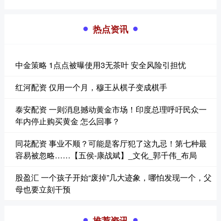
热点资讯
中金策略 1点点被曝使用3无茶叶 安全风险引担忧
红河配资 仅用一个月，穆王从棋子变成棋手
泰安配资 一则消息撼动黄金市场！印度总理呼吁民众一
年内停止购买黄金 怎么回事？
同花配资 事业不顺？可能是客厅犯了这九忌！第七种最
容易被忽略……【五侯-康战斌】_文化_郭千伟_布局
股盈汇 一个孩子开始“废掉”几大迹象，哪怕发现一个，父
母也要立刻干预
推荐资讯