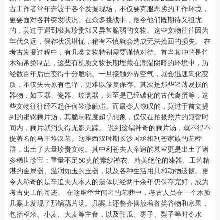
古工作者常年奔波于各个发掘现场，不仅要克服恶劣的工作环境，
更要面对各种突发状况。在众多挑战中，最令他们既期待又担忧
的，莫过于遇到极其珍贵却又异常脆弱的文物。这些文物往往因为
年代久远，保存状况堪忧，稍有不慎就会造成无法挽回的损失。 在
考古发掘过程中，有几类文物特别需要谨慎对待。首当其冲的是竹
木绢帛类制品，这些有机质文物长期埋藏在潮湿阴暗的环境中，历
经数百年后已变得十分脆弱。一旦接触外界空气，就会迅速氧化变
质，不仅失去原有色泽，更难以修复保存。其次是那些轻薄易损的
器物，如玉器、瓷器、玻璃器，甚至是已经碳化的古代禽蛋等，这
些文物往往经不起任何轻微触碰。而最令人惊叹的，莫过于前文提
到的那锅藕片汤，其脆弱程度超乎想象，仅仅在拍摄照片的短暂时
间内，藕片就消失得无影无踪。 说到这锅神奇的藕片汤，就不得不
提著名的马王堆汉墓。这座西汉时期长沙国丞相利苍家族的墓葬
群，出土了大量珍贵文物。其中利苍夫人辛追的墓室更是出土了诸
多稀世珍宝：重量不足50克的素纱禅衣、精美绝伦的漆器、工艺精
湛的金属器、温润如玉的玉器，以及各种生活用具和动物遗骸。更
令人称奇的是辛追夫人本人的遗体历经两千余年仍保存完好，成为
考古史上的奇迹。 在这座举世闻名的墓葬中，考古人员在一个木质
几案上发现了那锅藕片汤。几案上还整齐摆放着各类谷物和水果，
包括稻米、小麦、大麦等主食，以及甜瓜、枣子、梨子等时令水