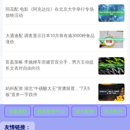
同花配 电影《阿克达拉》在北京大学举行专场
放映活动
大通速配 调查显示日本10月将有逾3000种食品
涨价
富盈策略 李施嬅车崇健官宣分手，男方主动提
长文表对自由向往
屿科配资 湖北“牛磺酸大王”突遭留置，“7天5
板”直奔一字跌停
华泰优配
炒股配资平台
按天配资
按月配资
友情链接：