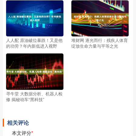
人人配 原油破位暴跌！又是他
堆财网 逐光而行：残疾人体育
的功劳？年内新低进入视野
绽放生命力量与平等之光
寻牛堂 大数据分析、机器人检
修 揭秘动车“黑科技”
相关评论
本文评分
*