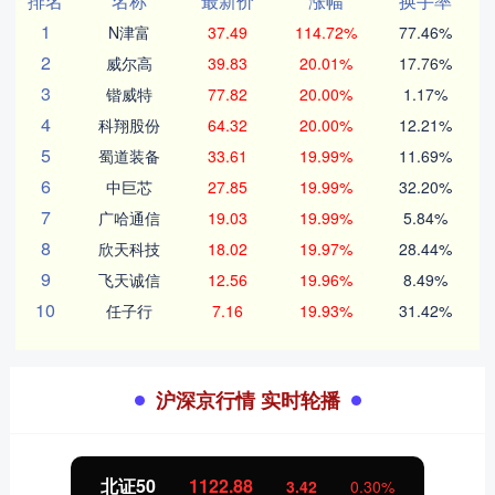
排名
名称
最新价
涨幅
换手率
1
N津富
37.49
114.72%
77.46%
2
威尔高
39.83
20.01%
17.76%
3
锴威特
77.82
20.00%
1.17%
4
科翔股份
64.32
20.00%
12.21%
5
蜀道装备
33.61
19.99%
11.69%
6
中巨芯
27.85
19.99%
32.20%
7
广哈通信
19.03
19.99%
5.84%
8
欣天科技
18.02
19.97%
28.44%
9
飞天诚信
12.56
19.96%
8.49%
10
任子行
7.16
19.93%
31.42%
沪深京行情 实时轮播
北证50
1122.88
3.42
0.30%