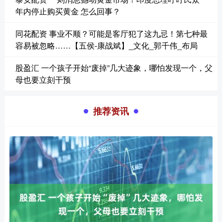
年内停止购买黄金 怎么回事？
同花配资 事业不顺？可能是客厅犯了这九忌！第七种最
容易被忽略……【五侯-康战斌】_文化_郭千伟_布局
股盈汇 一个孩子开始“废掉”几大迹象，哪怕发现一个，父
母也要立刻干预
推荐资讯