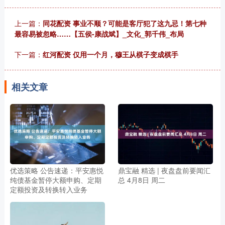
上一篇：
同花配资 事业不顺？可能是客厅犯了这九忌！第七种
最容易被忽略……【五侯-康战斌】_文化_郭千伟_布局
下一篇：
红河配资 仅用一个月，穆王从棋子变成棋手
相关文章
优选策略 公告速递：平安惠悦
鼎宝融 精选 | 夜盘盘前要闻汇
纯债基金暂停大额申购、定期
总 4月8日 周二
定额投资及转换转入业务