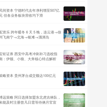
民间资本 宁德时代去年净利增至507亿
元 但各业务板块营收均下滑
配资乐 跨年暖冬 6 天 5 晚，连云港→徐
州飞南宁→北海→银滩→涠洲岛
宝钜证券 西安中高考冲刺补习选校指
南：伊顿、小狼、大奔核心特点解析
策略资本 贵州茅台成交额达100亿元
博远策略 阿日选择加盟东北虎吉林队，
未能及时注册曾凡日需等待俩月官宣