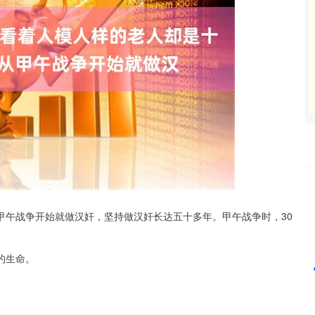
沪深300
4694.44
200.89
1.42%
43.13
甲午战争开始就做汉奸，坚持做汉奸长达五十多年。甲午战争时，30
的生命。