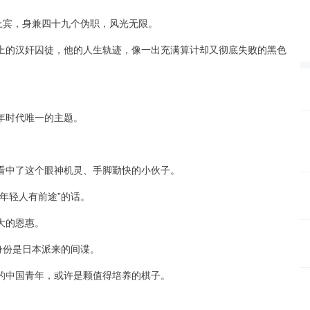
上宾，身兼四十九个伪职，风光无限。
上的汉奸囚徒，他的人生轨迹，像一出充满算计却又彻底失败的黑色
年时代唯一的主题。
。
看中了这个眼神机灵、手脚勤快的小伙子。
年轻人有前途”的话。
大的恩惠。
身份是日本派来的间谍。
的中国青年，或许是颗值得培养的棋子。