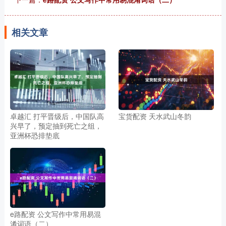
相关文章
卓越汇 打平晋级后，中国队高
宝货配资 天水武山冬韵
兴早了，预定抽到死亡之组，
亚洲杯恐排垫底
e路配资 公文写作中常用易混
淆词语（二）