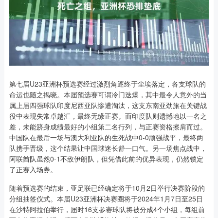
第七届U23亚洲杯预选赛经过激烈角逐终于尘埃落定，各支球队的
命运也随之揭晓。本届预选赛可谓冷门迭爆，其中最令人意外的当
属上届四强球队印度尼西亚队惨遭淘汰，这支东南亚劲旅在关键战
役中表现失常卓越汇，最终无缘正赛。而印度队则遗憾地以一名之
差，未能跻身成绩最好的小组第二名行列，与正赛资格擦肩而过。
中国队在最后一场与澳大利亚队的生死战中0-0顽强战平，最终两
队携手晋级，这个结果让中国球迷长舒一口气。另一场焦点战中，
阿联酋队虽然0-1不敌伊朗队，但凭借此前的优异表现，仍然锁定
了正赛入场券。
随着预选赛的结束，亚足联已经确定将于10月2日举行决赛阶段的
分组抽签仪式。本届U23亚洲杯决赛圈将于2024年1月7日至25日
在沙特阿拉伯举行，届时16支参赛球队将被分成4个小组，每组前