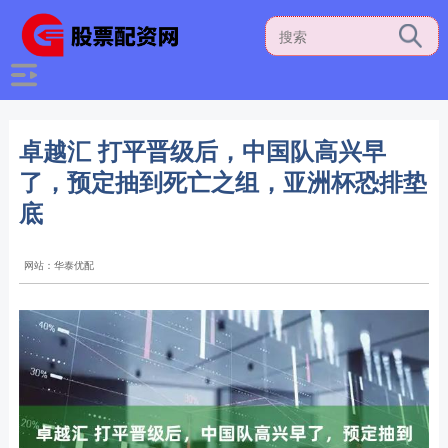
卓越汇 打平晋级后，中国队高兴早
了，预定抽到死亡之组，亚洲杯恐排垫
底
网站：华泰优配