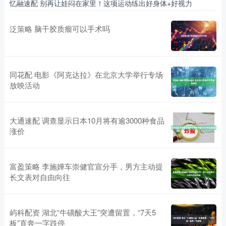
忆融速配 别再让娃闷在家里！这项运动练出好身体+好视力
泛策略 脑干胶质瘤可以手术吗
同花配 电影《阿克达拉》在北京大学举行专场
放映活动
大通速配 调查显示日本10月将有逾3000种食品
涨价
富盈策略 李施嬅车崇健官宣分手，男方主动提
长文表对自由向往
屿科配资 湖北“牛磺酸大王”突遭留置，“7天5
板”直奔一字跌停