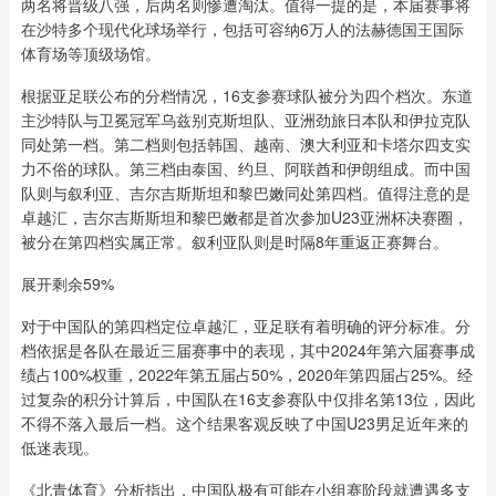
两名将晋级八强，后两名则惨遭淘汰。值得一提的是，本届赛事将
在沙特多个现代化球场举行，包括可容纳6万人的法赫德国王国际
体育场等顶级场馆。
根据亚足联公布的分档情况，16支参赛球队被分为四个档次。东道
主沙特队与卫冕冠军乌兹别克斯坦队、亚洲劲旅日本队和伊拉克队
同处第一档。第二档则包括韩国、越南、澳大利亚和卡塔尔四支实
力不俗的球队。第三档由泰国、约旦、阿联酋和伊朗组成。而中国
队则与叙利亚、吉尔吉斯斯坦和黎巴嫩同处第四档。值得注意的是
卓越汇，吉尔吉斯斯坦和黎巴嫩都是首次参加U23亚洲杯决赛圈，
被分在第四档实属正常。叙利亚队则是时隔8年重返正赛舞台。
展开剩余59%
对于中国队的第四档定位卓越汇，亚足联有着明确的评分标准。分
档依据是各队在最近三届赛事中的表现，其中2024年第六届赛事成
绩占100%权重，2022年第五届占50%，2020年第四届占25%。经
过复杂的积分计算后，中国队在16支参赛队中仅排名第13位，因此
不得不落入最后一档。这个结果客观反映了中国U23男足近年来的
低迷表现。
《北青体育》分析指出，中国队极有可能在小组赛阶段就遭遇多支