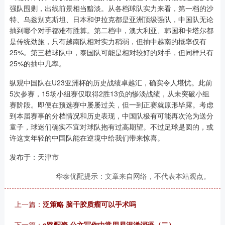
强队围剿，出线前景相当黯淡。从各档球队实力来看，第一档的沙
特、乌兹别克斯坦、日本和伊拉克都是亚洲顶级强队，中国队无论
抽到哪个对手都难有胜算。第二档中，澳大利亚、韩国和卡塔尔都
是传统劲旅，只有越南队相对实力稍弱，但抽中越南的概率仅有
25%。第三档球队中，泰国队可能是相对较好的对手，但同样只有
25%的抽中几率。
纵观中国队在U23亚洲杯的历史战绩卓越汇，确实令人堪忧。此前
5次参赛，15场小组赛仅取得2胜13负的惨淡战绩，从未突破小组
赛阶段。即便在预选赛中屡屡过关，但一到正赛就原形毕露。考虑
到本届赛事的分档情况和历史表现，中国队极有可能再次沦为送分
童子，球迷们确实不宜对球队抱有过高期望。不过足球是圆的，或
许这支年轻的中国队能在逆境中给我们带来惊喜。
发布于：天津市
华泰优配提示：文章来自网络，不代表本站观点。
上一篇：
泛策略 脑干胶质瘤可以手术吗
下一篇：
e路配资 公文写作中常用易混淆词语（二）