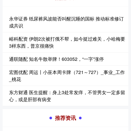
永华证券 纸尿裤风波能否叫醒沉睡的国标 推动标准修订
成共识
峪科配资 伊朗2次被打俄不帮，如今挺过难关，小哈梅要
3样东西，普京很痛快
通联随配 知名牛散举牌！603052，“一字”涨停
宏图优配 周运丨小巫本周卡牌（721～727）_事业_工作
_桃花
东方财通 医生提醒：身上3处常发痒，不管男女一定多留
心，或是肝部有病变
推荐资讯