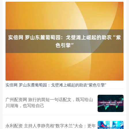
实倍网 罗山东麓葡萄园：戈壁滩上崛起的助农“紫色引擎”
广州配资网 旅行的简短一句话配文，既写给山
川湖海，也写给自己
永利配资 主持人李静亮相“数字木兰”大会：更年