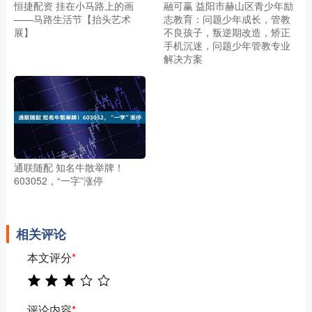
恒捷配资 挂在小马路上的画
融可赢 益阳市赫山区青少年励
——马路生活节【抬头艺术
志教育：问题少年成长，管教
展】
不良孩子，叛逆期改造，矫正
手机沉迷，问题少年管教专业
解决方案
通联随配 知名牛散举牌！
603052，“一字”涨停
相关评论
本文评分
*
评论内容
*