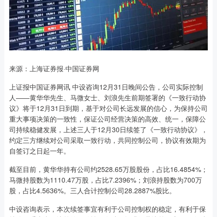
来源：上海证券报·中国证券网
上证报中国证券网讯 中设咨询12月31日晚间公告，公司实际控制
人——黄华华先生、马微女士、刘浪先生前期签署的《一致行动协
议》将于12月31日到期，基于对公司长远发展的信心，为保持公司
重大事项决策的一致性，保证公司经营决策的高效、统一，保障公
司持续稳健发展，上述三人于12月30日续签了《一致行动协议》，
约定三方继续对公司采取一致行动，共同控制公司，协议有效期为
自签订之日起一年。
截至目前，黄华华持有公司约2528.65万股股份，占比16.4854%；
马微持股数为1110.47万股，占比7.2396%；刘浪持股数为700万
股，占比4.5636%。三人合计控制公司28.2887%股比。
中设咨询表示，本次续签事宜有利于公司控制权的稳定，有利于保