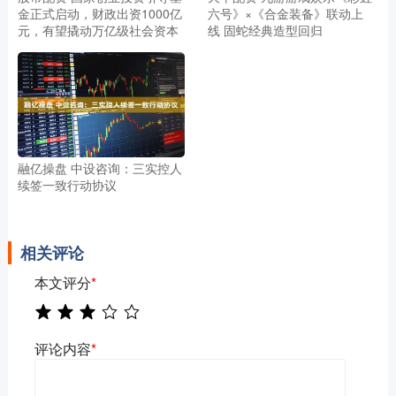
金正式启动，财政出资1000亿
六号》×《合金装备》联动上
元，有望撬动万亿级社会资本
线 固蛇经典造型回归
融亿操盘 中设咨询：三实控人
续签一致行动协议
相关评论
本文评分
*
评论内容
*