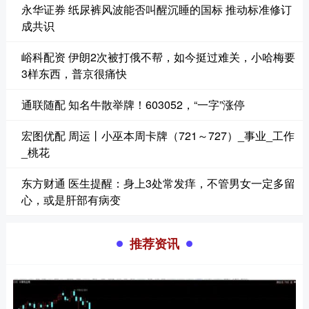
永华证券 纸尿裤风波能否叫醒沉睡的国标 推动标准修订
成共识
峪科配资 伊朗2次被打俄不帮，如今挺过难关，小哈梅要
3样东西，普京很痛快
通联随配 知名牛散举牌！603052，“一字”涨停
宏图优配 周运丨小巫本周卡牌（721～727）_事业_工作
_桃花
东方财通 医生提醒：身上3处常发痒，不管男女一定多留
心，或是肝部有病变
推荐资讯