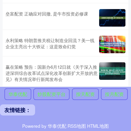
垒富配资 正确应对回撤, 是牛市投资必修课
永利策略 特朗普推关税让制造业回流？美一线
企业主亮出十大铁证：这是致命幻觉
赢在策略 预告：国新办6月12日就《关于深入推
进深圳综合改革试点深化改革创新扩大开放的意
见》有关情况举行新闻发布会
华泰优配
炒股配资平台
按天配资
按月配资
友情链接：
Powered by
华泰优配
RSS地图
HTML地图