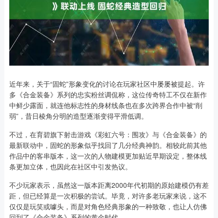
近年来，关于“固蛇”形象变化的讨论在玩家社区中屡屡被提起。许
多《合金装备》系列的忠实粉丝调侃称，这位传奇特工不仅在新作
中鲜少露面，就连他标志性的身材线条也在多次跨界合作中被“削
弱”，昔日棱角分明的造型逐渐变得平滑低调。
不过，在育碧旗下射击游戏《彩虹六号：围攻》与《合金装备》的
最新联动中，固蛇的形象似乎找回了几分经典神韵。相较此前其他
作品中的客串版本，这一次的人物建模更加贴近早期设定，整体线
条更加立体，也因此在社区中引发热议。
不少玩家表示，虽然这一版本距离2000年代初期的原始建模仍有差
距，但已经算是一次积极的尝试。毕竟，对许多老玩家来说，这不
仅仅是玩笑或噱头，而是对角色经典形象的一种致敬，也让人仿佛
回到了《合金装备》系列的黄金时代。