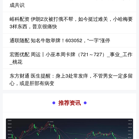
成共识
峪科配资 伊朗2次被打俄不帮，如今挺过难关，小哈梅要
3样东西，普京很痛快
通联随配 知名牛散举牌！603052，“一字”涨停
宏图优配 周运丨小巫本周卡牌（721～727）_事业_工作
_桃花
东方财通 医生提醒：身上3处常发痒，不管男女一定多留
心，或是肝部有病变
推荐资讯