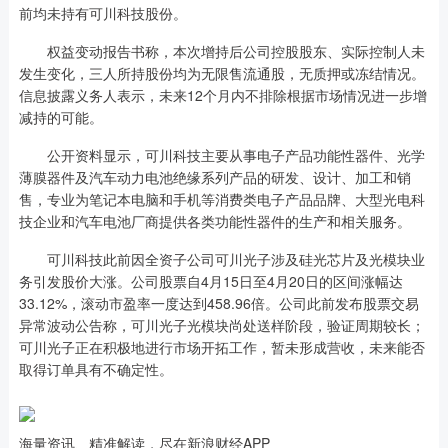
前均未持有可川科技股份。
权益变动报告书称，本次增持后公司控股股东、实际控制人未
发生变化，三人所持股份均为无限售流通股，无质押或冻结情况。
信息披露义务人表示，未来12个月内不排除根据市场情况进一步增
减持的可能。
公开资料显示，可川科技主要从事电子产品功能性器件、光学
薄膜器件及汽车动力电池绝缘系列产品的研发、设计、加工和销
售，专业为笔记本电脑和手机等消费类电子产品品牌、大型光电科
技企业和汽车电池厂商提供各类功能性器件的生产和相关服务。
可川科技此前因全资子公司可川光子涉及硅光芯片及光模块业
务引发股价大涨。公司股票自4月15日至4月20日的区间涨幅达
33.12%，滚动市盈率一度达到458.96倍。公司此前发布股票交易
异常波动公告称，可川光子光模块尚处送样阶段，验证周期较长；
可川光子正在积极地进行市场开拓工作，暂未形成营收，未来能否
取得订单具有不确定性。
海量资讯、精准解读，尽在新浪财经APP