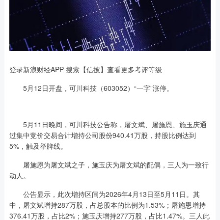
登录新浪财经APP 搜索【信披】查看更多考评等级
5月12日开盘，可川科技（603052）“一字”涨停。
5月11日晚间，可川科技公告称，屠文斌、屠施恩、施玉庆通
过集中竞价交易合计增持公司股份940.41万股，持股比例达到
5%，触及举牌线。
屠施恩为屠文斌之子，施玉庆为屠文斌的配偶，三人为一致行
动人。
公告显示，此次增持区间为2026年4月13日至5月11日。其
中，屠文斌增持287万股，占总股本的比例为1.53%；屠施恩增持
376.41万股，占比2%；施玉庆增持277万股，占比1.47%。三人此