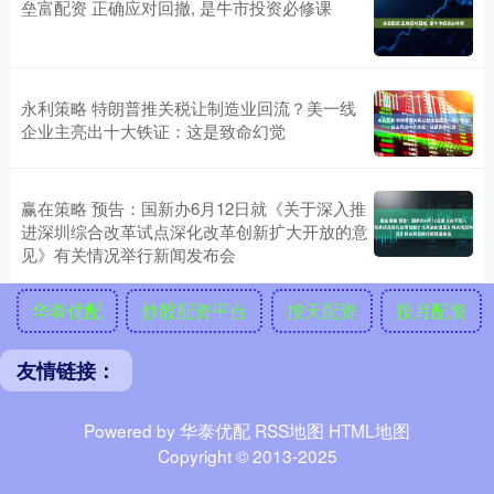
垒富配资 正确应对回撤, 是牛市投资必修课
永利策略 特朗普推关税让制造业回流？美一线
企业主亮出十大铁证：这是致命幻觉
赢在策略 预告：国新办6月12日就《关于深入推
进深圳综合改革试点深化改革创新扩大开放的意
见》有关情况举行新闻发布会
华泰优配
炒股配资平台
按天配资
按月配资
友情链接：
Powered by
华泰优配
RSS地图
HTML地图
Copyright
© 2013-2025