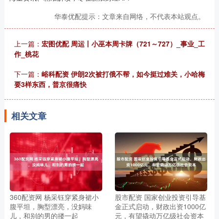
华泰优配提示：文章来自网络，不代表本站观点。
上一篇：
宏图优配 周运丨小巫本周卡牌（721～727）_事业_工
作_桃花
下一篇：
峪科配资 伊朗2次被打俄不帮，如今挺过难关，小哈梅
要3样东西，普京很痛快
相关文章
360配资网 杨采钰穿紧身裙小
股市配资 国家创业投资引导基
腹平坦，胸型漂亮，没妈味
金正式启动，财政出资1000亿
儿，和别的男的搂一起
元，有望撬动万亿级社会资本