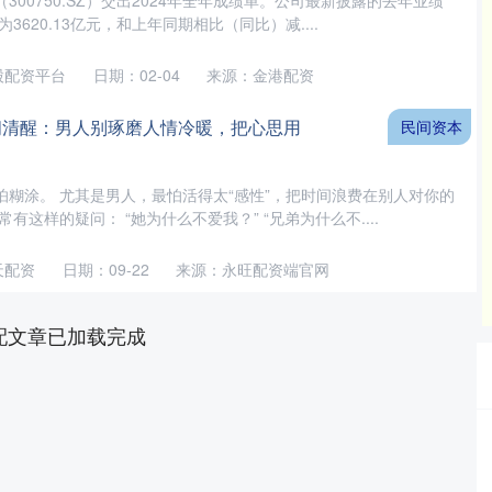
300750.SZ）交出2024年全年成绩单。公司最新披露的去年业绩
3620.13亿元，和上年同期相比（同比）减....
股配资平台
日期：02-04
来源：金港配资
间清醒：男人别琢磨人情冷暖，把心思用
民间资本
怕糊涂。 尤其是男人，最怕活得太“感性”，把时间浪费在别人对你的
有这样的疑问： “她为什么不爱我？” “兄弟为什么不....
天配资
日期：09-22
来源：永旺配资端官网
配文章已加载完成
深证成指
14311.01
%
200.89
1.42%