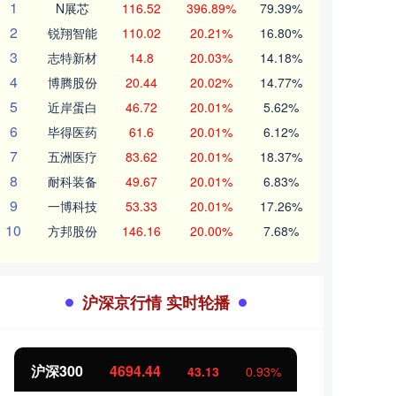
1
N展芯
116.52
396.89%
79.39%
2
锐翔智能
110.02
20.21%
16.80%
3
志特新材
14.8
20.03%
14.18%
4
博腾股份
20.44
20.02%
14.77%
5
近岸蛋白
46.72
20.01%
5.62%
6
毕得医药
61.6
20.01%
6.12%
7
五洲医疗
83.62
20.01%
18.37%
8
耐科装备
49.67
20.01%
6.83%
9
一博科技
53.33
20.01%
17.26%
10
方邦股份
146.16
20.00%
7.68%
沪深京行情 实时轮播
沪深300
4694.44
北证
43.13
0.93%