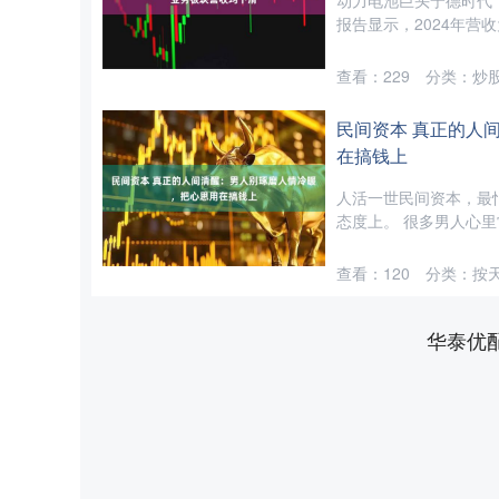
动力电池巨头宁德时代（
报告显示，2024年营收为
查看：
229
分类：
炒
民间资本 真正的人
在搞钱上
人活一世民间资本，最
态度上。 很多男人心里常
查看：
120
分类：
按
华泰优
上证指数
3940.04
0
2.13%
39.68
1.02