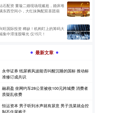
钻石配资 董璇二婚现场现尴尬，婚床堆
满东西空间小，大红抹胸配双喜团扇
兴旺国际投资 稀缺！机构盯上的筹码大
幅集中滞涨股曝光 仅15只！
最新文章
永华证券 纸尿裤风波能否叫醒沉睡的国标 推动标
准修订成共识
融易盈 坐网约车28公里被收100元跨城费 消费者
质疑乱收费
恒运资本 男子听到水声就有尿意 男子洗菜就会控
制不住尿裤子