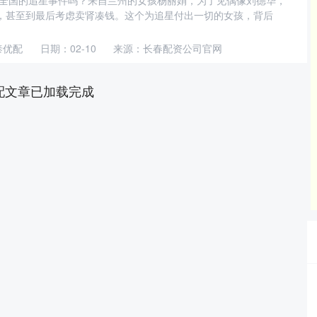
震撼全国的追星事件吗？来自兰州的女孩杨丽娟，为了见偶像刘德华，
，甚至到最后考虑卖肾凑钱。这个为追星付出一切的女孩，背后
泰优配
日期：02-10
来源：长春配资公司官网
配文章已加载完成
深证成指
14158.00
13.80
0.10%