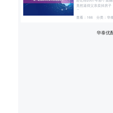
还记得2007年那个
竟然逼得父亲卖掉房子
是....
查看：
166
分类：
华
华泰优
上证指数
3886.20
0.01%
7.77
0.20%