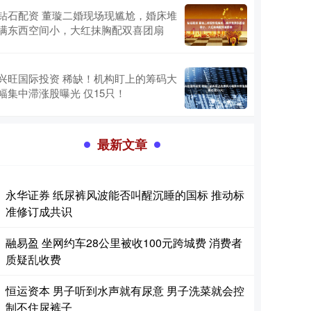
钻石配资 董璇二婚现场现尴尬，婚床堆
满东西空间小，大红抹胸配双喜团扇
兴旺国际投资 稀缺！机构盯上的筹码大
幅集中滞涨股曝光 仅15只！
最新文章
永华证券 纸尿裤风波能否叫醒沉睡的国标 推动标
准修订成共识
融易盈 坐网约车28公里被收100元跨城费 消费者
质疑乱收费
恒运资本 男子听到水声就有尿意 男子洗菜就会控
制不住尿裤子