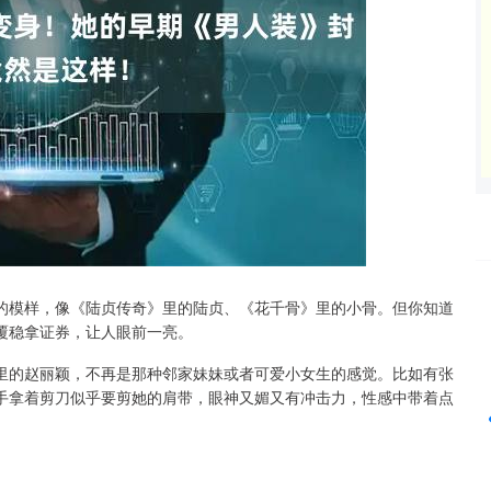
的模样，像《陆贞传奇》里的陆贞、《花千骨》里的小骨。但你知道
深证成指
14110.12
%
-34.08
-0.24%
覆稳拿证券，让人眼前一亮。
里的赵丽颖，不再是那种邻家妹妹或者可爱小女生的感觉。比如有张
手拿着剪刀似乎要剪她的肩带，眼神又媚又有冲击力，性感中带着点