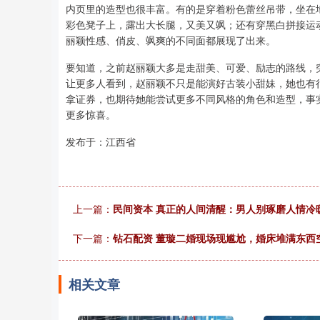
内页里的造型也很丰富。有的是穿着粉色蕾丝吊带，坐在
彩色凳子上，露出大长腿，又美又飒；还有穿黑白拼接运
丽颖性感、俏皮、飒爽的不同面都展现了出来。
要知道，之前赵丽颖大多是走甜美、可爱、励志的路线，
让更多人看到，赵丽颖不只是能演好古装小甜妹，她也有
拿证券，也期待她能尝试更多不同风格的角色和造型，事
更多惊喜。
发布于：江西省
上一篇：
民间资本 真正的人间清醒：男人别琢磨人情冷
下一篇：
钻石配资 董璇二婚现场现尴尬，婚床堆满东西
相关文章