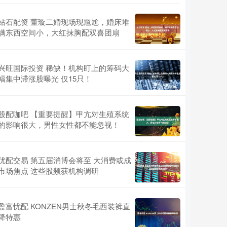
钻石配资 董璇二婚现场现尴尬，婚床堆
满东西空间小，大红抹胸配双喜团扇
兴旺国际投资 稀缺！机构盯上的筹码大
幅集中滞涨股曝光 仅15只！
股配咖吧 【重要提醒】甲亢对生殖系统
的影响很大，男性女性都不能忽视！
优配交易 第五届消博会将至 大消费或成
市场焦点 这些股频获机构调研
盈富忧配 KONZEN男士秋冬毛西装裤直
降特惠