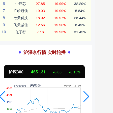
6
中巨芯
27.85
19.99%
32.20%
7
广哈通信
19.03
19.99%
5.84%
8
欣天科技
18.02
19.97%
28.44%
9
飞天诚信
12.56
19.96%
8.49%
10
任子行
7.16
19.93%
31.42%
沪深京行情 实时轮播
沪深300
4651.31
北证
-6.85
-0.15%