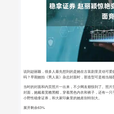
说到赵丽颖，很多人最先想到的是她在古装剧里灵动可爱
上证指数
3900.35
-0.01%
21.92
0.57
吗？早期她拍《男人装》杂志封面时，那造型可是相当颠
当时的封面和内页照片一出来，不少网友都惊到了。照片
封面，她戴着宽檐黑帽，穿着黑色内衣和裤子，还有一只
小野性稳拿证券，和大家印象里的她差别特别大。
展开剩余63%