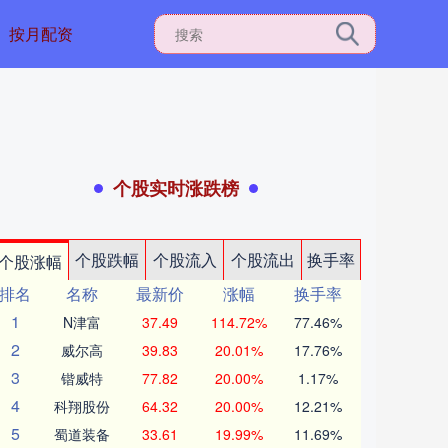
按月配资
个股实时涨跌榜
个股跌幅
个股流入
个股流出
换手率
个股涨幅
排名
名称
最新价
涨幅
换手率
1
N津富
37.49
114.72%
77.46%
2
威尔高
39.83
20.01%
17.76%
3
锴威特
77.82
20.00%
1.17%
4
科翔股份
64.32
20.00%
12.21%
5
蜀道装备
33.61
19.99%
11.69%