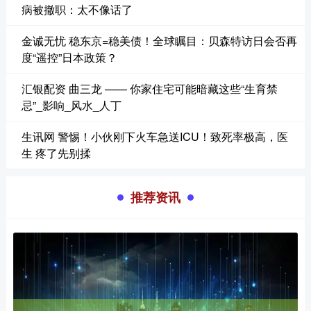
病被撤职：太不像话了
金诚无忧 稳东京=稳美债！全球瞩目：贝森特访日会否再
度“遥控”日本政策？
汇银配资 曲三龙 —— 你家住宅可能暗藏这些“生育禁
忌”_影响_风水_人丁
生讯网 警惕！小伙刚下火车急送ICU！致死率极高，医
生 疼了先别揉
推荐资讯