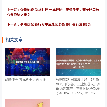
上一篇：
众豪配资 新华时评·一线评论丨屡错屡犯，孩子吃口放
心餐咋这么难？
下一篇：
盈胜优配 银行股午后继续走强 厦门银行涨超8%
相关文章
蜀商证券 智元机器人再入股
张吧策路 国家统计局：5月份
3D打印设备、工业机器人、新
能源汽车产品产量同比分别增
长40.0%、35.5%、31.7%