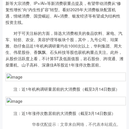
新等大宗消费、IP+/AI+等新消费获重点提及，有望带动消费从“修
复性增长”向“内生性扩容”转型。看好2025年大消费板块配置机
遇，情绪消费、国货崛起、AI+消费、银发经济等有望成为结构性
投资主线。
对于可关注标的方面，筛选大消费相关的食品饮料、家电、汽
车、轻纺、农业、美容护理等板块个股，其中，九号公司、珀莱
雅、劲仔食品近1年机构调研量均在1000次以上，华利集团、周大
生、伟星股份、香飘飘、石头科技等股也获机构重点关注。此外，
从股价活跃度上看，不计算ST及低面值股，岩石股份、跨境通、潍
柴重机、山子高科、深康佳A等股近1年涨停次数居前。
注：近1年机构调研量居前的大消费股（截至3月14日数据）
注：近1年涨停次数居前的大消费股（截至3月14日数据）
华泰优配提示：文章来自网络，不代表本站观点。