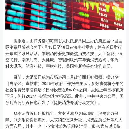
据报道，由商务部和海南省人民政府共同主办的第五届中国国
际消费品博览会将于4月13日至18日在海南省举办，并在首日举行
开幕式等系列活动。本届消博会更加聚焦消费科技、人工智能、低
空飞行、潮流时尚、大健康、智能网联汽车等新消费热点，华为、
科大讯飞、韶音科技、宇树科技、美国特斯拉等企业将参展。
目前，大消费已成为市场热词，且政策面利好频频。据31省
（自治区、直辖市）2025年政府工作报告显示，多数省份将今年的
社会消费品零售额增长目标设定在5%-6%之间，虽比上年目标有所
下调，但较2024年实际增速大幅提高。此外，中共中央办公厅、国
务院办公厅近日也印发了《提振消费专项行动方案》。
华泰证券近日研报指出，方案从城乡居民增收、消费能力保
障、服务消费提质惠民、大宗消费更新升级、消费品质提升等八大
方面布局，其中一老一小/文体旅游等服务消费、家电/家装以旧换