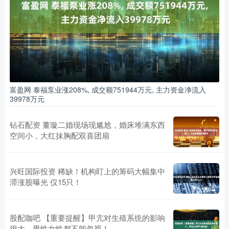
富盈网 泰福泵业涨208%, 成交额751944万元, 主力资金净流入
39978万元
钻石配资 董璇二婚现场现尴尬，婚床堆满东西
空间小，大红抹胸配双喜团扇
兴旺国际投资 稀缺！机构盯上的筹码大幅集中
滞涨股曝光 仅15只！
股配咖吧 【重要提醒】甲亢对生殖系统的影响
很大，男性女性都不能忽视！