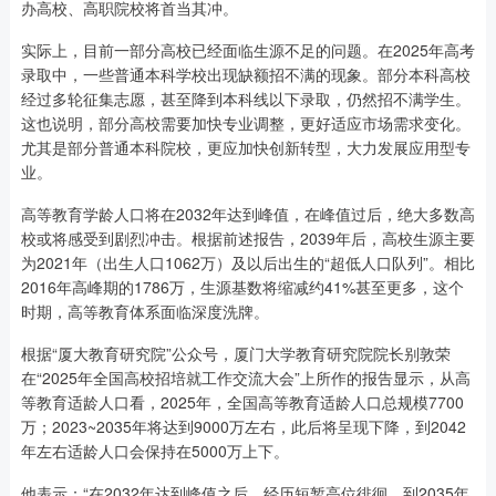
办高校、高职院校将首当其冲。
实际上，目前一部分高校已经面临生源不足的问题。在2025年高考
录取中，一些普通本科学校出现缺额招不满的现象。部分本科高校
经过多轮征集志愿，甚至降到本科线以下录取，仍然招不满学生。
这也说明，部分高校需要加快专业调整，更好适应市场需求变化。
尤其是部分普通本科院校，更应加快创新转型，大力发展应用型专
业。
高等教育学龄人口将在2032年达到峰值，在峰值过后，绝大多数高
校或将感受到剧烈冲击。根据前述报告，2039年后，高校生源主要
为2021年（出生人口1062万）及以后出生的“超低人口队列”。相比
2016年高峰期的1786万，生源基数将缩减约41%甚至更多，这个
时期，高等教育体系面临深度洗牌。
根据“厦大教育研究院”公众号，厦门大学教育研究院院长别敦荣
在“2025年全国高校招培就工作交流大会”上所作的报告显示，从高
等教育适龄人口看，2025年，全国高等教育适龄人口总规模7700
万；2023~2035年将达到9000万左右，此后将呈现下降，到2042
年左右适龄人口会保持在5000万上下。
他表示：“在2032年达到峰值之后，经历短暂高位徘徊，到2035年