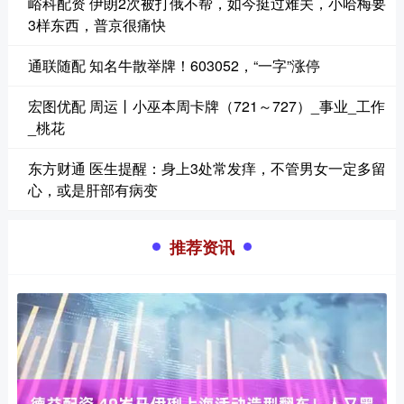
峪科配资 伊朗2次被打俄不帮，如今挺过难关，小哈梅要
3样东西，普京很痛快
通联随配 知名牛散举牌！603052，“一字”涨停
宏图优配 周运丨小巫本周卡牌（721～727）_事业_工作
_桃花
东方财通 医生提醒：身上3处常发痒，不管男女一定多留
心，或是肝部有病变
推荐资讯