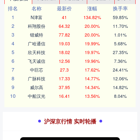
排名
名称
最新价
涨幅
换手率
1
N津富
41
134.82%
59.85%
2
科翔股份
64.32
20.00%
11.70%
3
锴威特
77.82
20.00%
1.01%
4
广哈通信
19.03
19.99%
5.68%
5
欣天科技
18.02
19.97%
27.35%
6
飞天诚信
12.56
19.96%
7.36%
7
中巨芯
27.3
17.62%
24.41%
8
广脉科技
17.33
14.77%
12.06%
9
威尔高
37.95
14.34%
14.82%
10
中船汉光
16.41
13.56%
8.04%
沪深京行情 实时轮播