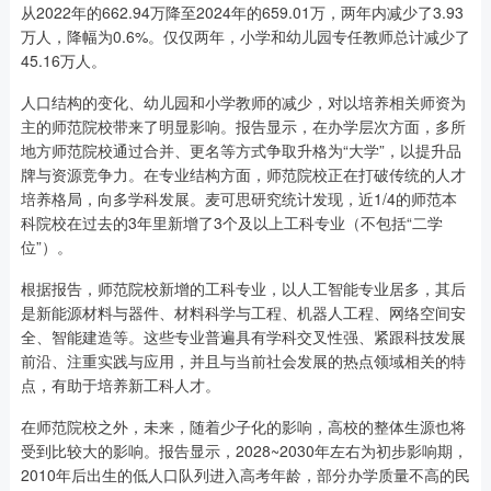
从2022年的662.94万降至2024年的659.01万，两年内减少了3.93
万人，降幅为0.6%。仅仅两年，小学和幼儿园专任教师总计减少了
45.16万人。
人口结构的变化、幼儿园和小学教师的减少，对以培养相关师资为
主的师范院校带来了明显影响。报告显示，在办学层次方面，多所
地方师范院校通过合并、更名等方式争取升格为“大学”，以提升品
牌与资源竞争力。在专业结构方面，师范院校正在打破传统的人才
培养格局，向多学科发展。麦可思研究统计发现，近1/4的师范本
科院校在过去的3年里新增了3个及以上工科专业（不包括“二学
位”）。
根据报告，师范院校新增的工科专业，以人工智能专业居多，其后
是新能源材料与器件、材料科学与工程、机器人工程、网络空间安
全、智能建造等。这些专业普遍具有学科交叉性强、紧跟科技发展
前沿、注重实践与应用，并且与当前社会发展的热点领域相关的特
点，有助于培养新工科人才。
在师范院校之外，未来，随着少子化的影响，高校的整体生源也将
受到比较大的影响。报告显示，2028~2030年左右为初步影响期，
2010年后出生的低人口队列进入高考年龄，部分办学质量不高的民