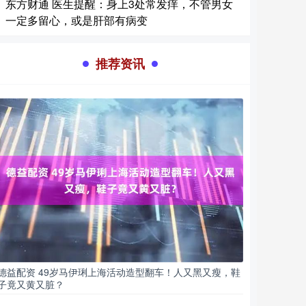
东方财通 医生提醒：身上3处常发痒，不管男女
一定多留心，或是肝部有病变
推荐资讯
德益配资 49岁马伊琍上海活动造型翻车！人又黑又瘦，鞋
子竟又黄又脏？