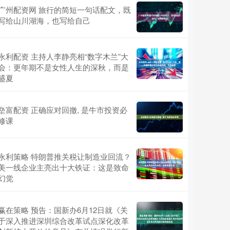
广州配资网 旅行的简短一句话配文，既
写给山川湖海，也写给自己
永利配资 主持人李静亮相“数字木兰”大
会：更年期不是女性人生的深秋，而是
盛夏
垒富配资 正确应对回撤, 是牛市投资必
修课
永利策略 特朗普推关税让制造业回流？
美一线企业主亮出十大铁证：这是致命
幻觉
赢在策略 预告：国新办6月12日就《关
于深入推进深圳综合改革试点深化改革