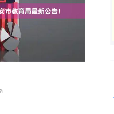
沪深300
4694.44
42%
43.13
0.93%
告