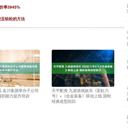
价率3945%
便且轻松的方法
讯 金川集团举办子公司
天平配资 九游游戏娱乐《彩虹六
履职能力提升培训
号》×《合金装备》联动上线 固蛇
经典造型回归