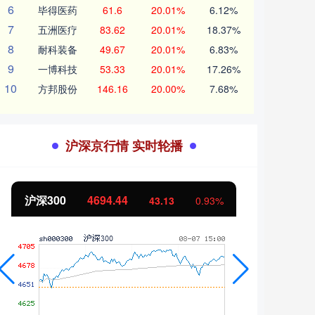
6
毕得医药
61.6
20.01%
6.12%
7
五洲医疗
83.62
20.01%
18.37%
8
耐科装备
49.67
20.01%
6.83%
9
一博科技
53.33
20.01%
17.26%
10
方邦股份
146.16
20.00%
7.68%
沪深京行情 实时轮播
北证50
1134.24
创业
11.37
1.01%