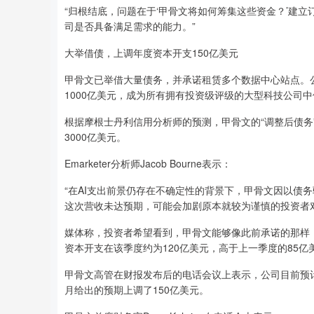
“归根结底，问题在于‘甲骨文将如何筹集这些资金？’建
司是否具备满足需求的能力。”
大举借债，上调年度资本开支150亿美元
甲骨文已举借大量债务，并承诺租赁多个数据中心站点。公
1000亿美元，成为所有拥有投资级评级的大型科技公司
根据摩根士丹利信用分析师的预测，甲骨文的“调整后债务
3000亿美元。
Emarketer分析师Jacob Bourne表示：
“在AI支出前景仍存在不确定性的背景下，甲骨文因以债
这次营收未达预期，可能会加剧原本就较为谨慎的投资者对其
媒体称，投资者希望看到，甲骨文能够像此前承诺的那样
资本开支在该季度约为120亿美元，高于上一季度的85亿
甲骨文高管在财报发布后的电话会议上表示，公司目前预计，
月给出的预期上调了150亿美元。