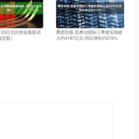
月23日北向资金最新动
腾思控股 思摩尔国际三季度实现收
成交股）
入约4197亿元 同比增长约272%