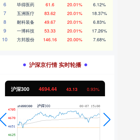
6
毕得医药
61.6
20.01%
6.12%
7
五洲医疗
83.62
20.01%
18.37%
8
耐科装备
49.67
20.01%
6.83%
9
一博科技
53.33
20.01%
17.26%
10
方邦股份
146.16
20.00%
7.68%
沪深京行情 实时轮播
北证50
1134.24
创业
11.37
1.01%