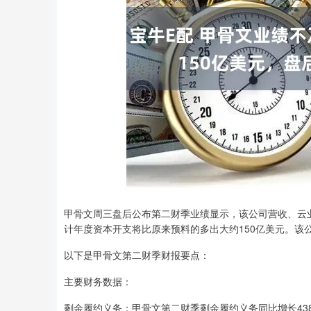
深证成指
14311.01
8
1.02%
200.89
1.
甲骨文周三盘后公布第二财季业绩显示，该公司营收、云业
计年度资本开支将比原来预料的多出大约150亿美元。该
以下是甲骨文第二财季财报要点：
主要财务数据：
剩余履约义务：甲骨文第二财季剩余履约义务同比增长438