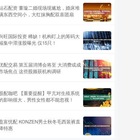
钻石配资 董璇二婚现场现尴尬，婚床堆
满东西空间小，大红抹胸配双喜团扇
兴旺国际投资 稀缺！机构盯上的筹码大
幅集中滞涨股曝光 仅15只！
优配交易 第五届消博会将至 大消费或成
市场焦点 这些股频获机构调研
股配咖吧 【重要提醒】甲亢对生殖系统
的影响很大，男性女性都不能忽视！
盈富忧配 KONZEN男士秋冬毛西装裤直
降特惠