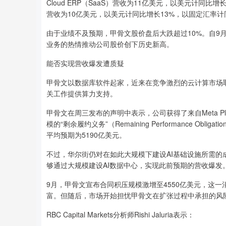
Cloud ERP（SaaS）营收为11亿美元，以美元计同比增长18
营收为10亿美元，以美元计同比增长13%，以固定汇率计
由于业绩不及预期，甲骨文股价盘后大跌超过10%。自9
业务的热情推动公司股价创下历史新高。
能否实现营收爆发遭质疑
甲骨文以数据库软件起家，近来在竞争激烈的云计算市场取
关工作提供算力支持。
甲骨文在周三发布的声明中表示，公司获得了来自Meta P
模的“剩余履约义务”（Remaining Performance O
平均预期为5190亿美元。
不过，华尔街仍对在如此大规模下建设AI基础设施所需
够通过大规模建设AI数据中心，实现此前预期的营收爆发
9月，甲骨文宣布合同积压规模激增至4550亿美元，这
富。但随后，市场开始担忧甲骨文在扩张过程中承担的风
RBC Capital Markets分析师Rishi Jaluria表示：