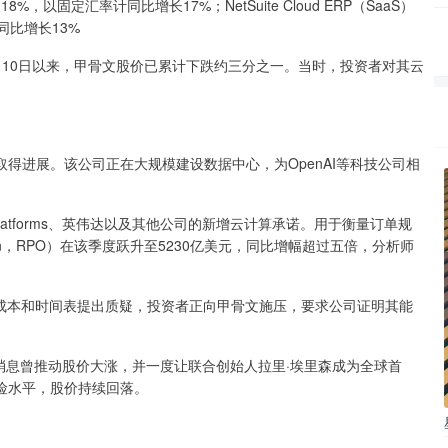
%，以固定汇率计同比增长17%；NetSuite Cloud ERP（SaaS）
同比增长13%
月10日以来，甲骨文股价已累计下跌约三分之一。当时，投资者对其云
得进展。该公司正在大规模建设数据中心，为OpenAI等科技公司相
latforms、英伟达以及其他公司的新增云计算承诺。用于衡量订单规
bligation，RPO）在该季度跃升至5230亿美元，同比增幅超过五倍，分析师
的成本和时间表提出质疑，投资者正向甲骨文施压，要求公司证明其能
。
一消息曾推动股价大涨，并一度让联合创始人拉里·埃里森成为全球首
险水平，股价持续回落。