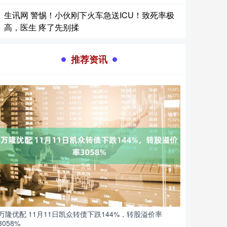
生讯网 警惕！小伙刚下火车急送ICU！致死率极
高，医生 疼了先别揉
推荐资讯
万隆优配 11月11日凯众转债下跌144%，转股溢价率
3058%