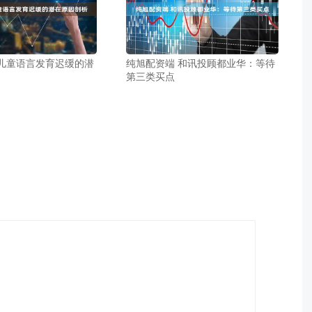
 儿童语言发育迟缓的潜
纯旭配资端 和讯投顾都业华：等待
第三类买点