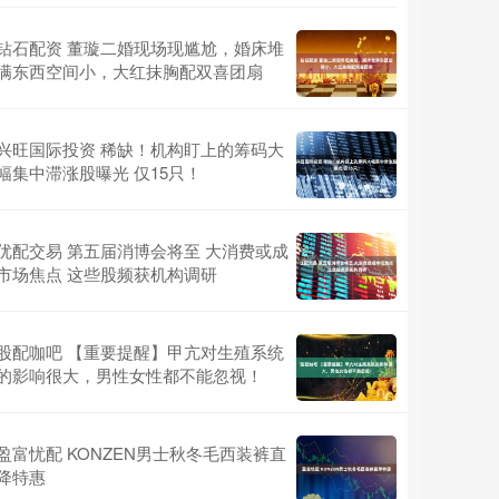
钻石配资 董璇二婚现场现尴尬，婚床堆
满东西空间小，大红抹胸配双喜团扇
兴旺国际投资 稀缺！机构盯上的筹码大
幅集中滞涨股曝光 仅15只！
优配交易 第五届消博会将至 大消费或成
市场焦点 这些股频获机构调研
股配咖吧 【重要提醒】甲亢对生殖系统
的影响很大，男性女性都不能忽视！
盈富忧配 KONZEN男士秋冬毛西装裤直
降特惠