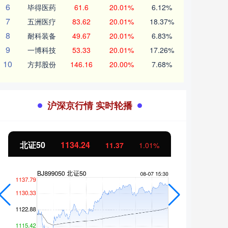
6
毕得医药
61.6
20.01%
6.12%
7
五洲医疗
83.62
20.01%
18.37%
8
耐科装备
49.67
20.01%
6.83%
9
一博科技
53.33
20.01%
17.26%
10
方邦股份
146.16
20.00%
7.68%
沪深京行情 实时轮播
北证50
1134.24
创业
11.37
1.01%