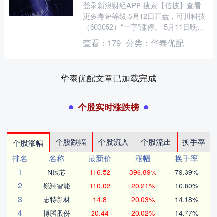
登录新浪财经APP 搜索【信披】查看
更多考评等级 5月12日开盘，可川科技
（603052）“一字”涨停。 5月11日晚
间，可川科技公告称，屠文斌、屠施
查看：
179
分类：
华泰优配
恩、施玉庆....
华泰优配文章已加载完成
个股实时涨跌榜
个股跌幅
个股流入
个股流出
换手率
个股涨幅
排名
名称
最新价
涨幅
换手率
1
N展芯
116.52
396.89%
79.39%
2
锐翔智能
110.02
20.21%
16.80%
3
志特新材
14.8
20.03%
14.18%
4
博腾股份
20.44
20.02%
14.77%