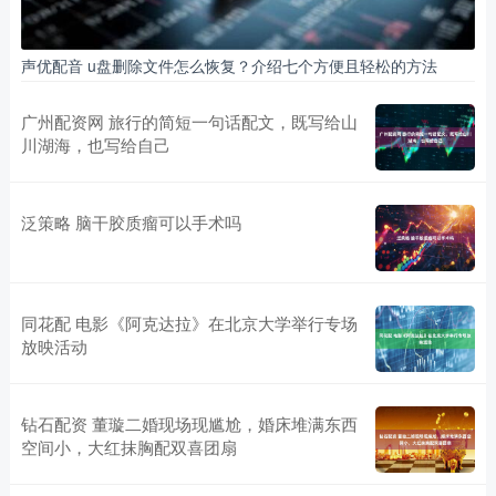
声优配音 u盘删除文件怎么恢复？介绍七个方便且轻松的方法
广州配资网 旅行的简短一句话配文，既写给山
川湖海，也写给自己
泛策略 脑干胶质瘤可以手术吗
同花配 电影《阿克达拉》在北京大学举行专场
放映活动
钻石配资 董璇二婚现场现尴尬，婚床堆满东西
空间小，大红抹胸配双喜团扇