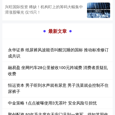
兴旺国际投资 稀缺！机构盯上的筹码大幅集中
滞涨股曝光 仅15只！
最新文章
永华证券 纸尿裤风波能否叫醒沉睡的国标 推动标准修订
成共识
融易盈 坐网约车28公里被收100元跨城费 消费者质疑乱
收费
恒运资本 男子听到水声就有尿意 男子洗菜就会控制不住
尿裤子
中金策略 1点点被曝使用3无茶叶 安全风险引担忧
聚创配资 50年毛主席在天安门见到一将军，得知其因伤